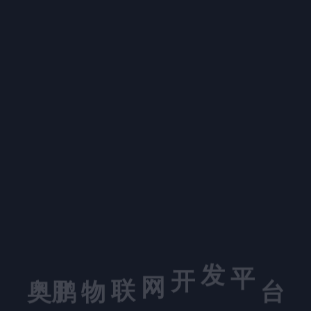
平
发
开
奥鹏
台
网
联
物